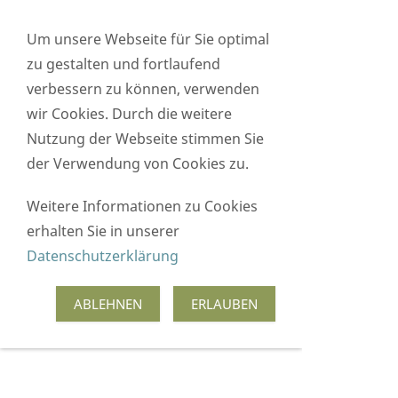
Sie betrachten gegenwärtig eine Version der
Um unsere Webseite für Sie optimal
Website, die für mobile Geräte optimiert
zu gestalten und fortlaufend
wurde.
verbessern zu können, verwenden
wir Cookies. Durch die weitere
Zur Desktop-Version
Hinweis nicht mehr anzeigen
Nutzung der Webseite stimmen Sie
Navigation einblenden
der Verwendung von Cookies zu.
Weitere Informationen zu Cookies
Energetische
erhalten Sie in unserer
Datenschutzerklärung
Therapie
ABLEHNEN
ERLAUBEN