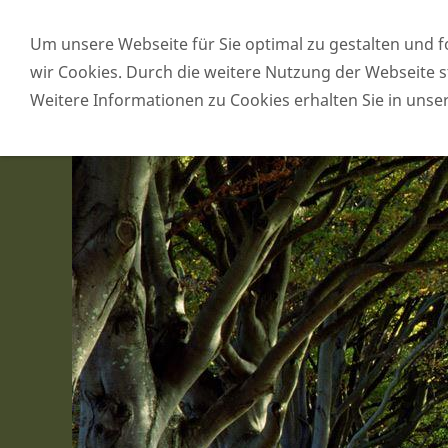
Über mich
Bücher
Angebote
Um unsere Webseite für Sie optimal zu gestalten und 
Methoden
Impressum & Datenschutz
wir Cookies. Durch die weitere Nutzung der Webseite
Weitere Informationen zu Cookies erhalten Sie in unse