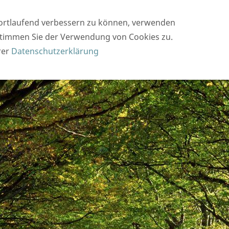
 im therapeutischen Bereich und Coaching
Gruppe
fortlaufend verbessern zu können, verwenden
 stimmen Sie der Verwendung von Cookies zu.
rer
Datenschutzerklärung